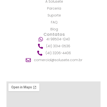
A Solusete
-
f
Parceria
Suporte
FAQ
Blog
Contatos
41 98504-1240
(41) 3014-0536
(41) 3206-4406
comercial@solusete.com.br