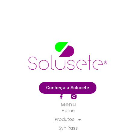
Conheça a Solusete
F
a
Menu
c
Home
e
b
Produtos
o
Syn Pass
o
k