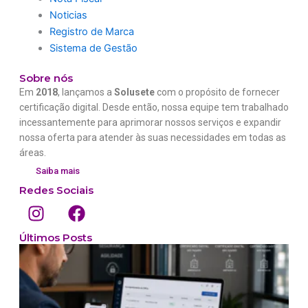
Noticias
Registro de Marca
Sistema de Gestão
Sobre nós
Em
2018
, lançamos a
Solusete
com o propósito de fornecer
certificação digital. Desde então, nossa equipe tem trabalhado
incessantemente para aprimorar nossos serviços e expandir
nossa oferta para atender às suas necessidades em todas as
áreas.
Saiba mais
Redes Sociais
I
F
n
a
s
c
Últimos Posts
t
e
a
b
p
g
o
r
o