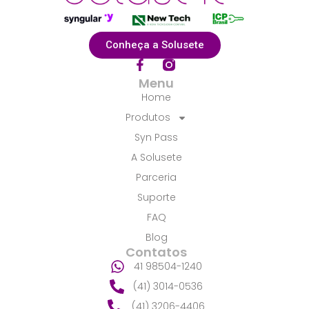
Conheça a Solusete
F
a
Menu
c
Home
e
b
Produtos
o
Syn Pass
o
k
A Solusete
-
f
Parceria
Suporte
FAQ
Blog
Contatos
41 98504-1240
(41) 3014-0536
(41) 3206-4406