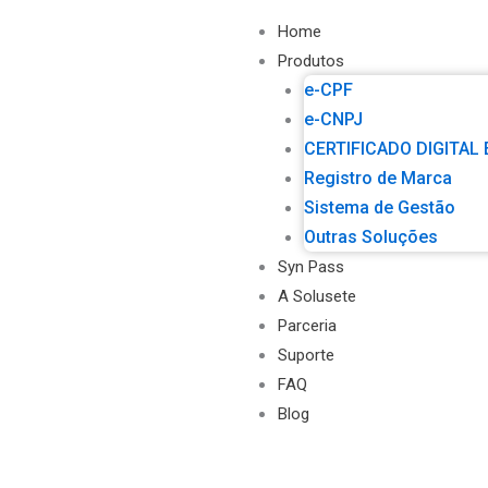
Ir
ATENÇÃO! NÃO 
Home
para
Produtos
o
e-CPF
conteúdo
e-CNPJ
CERTIFICADO DIGITAL
Registro de Marca
Sistema de Gestão
Outras Soluções
Syn Pass
A Solusete
Parceria
Suporte
FAQ
Blog