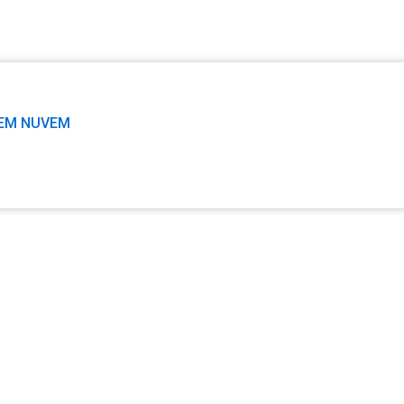
EMITIMOS CERTIFICADOS DIGITAIS PARA OPERAÇÕES D
 EM NUVEM