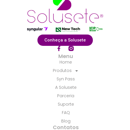
Conheça a Solusete
F
a
Menu
c
Home
e
b
Produtos
o
Syn Pass
o
k
A Solusete
-
f
Parceria
Suporte
FAQ
Blog
Contatos