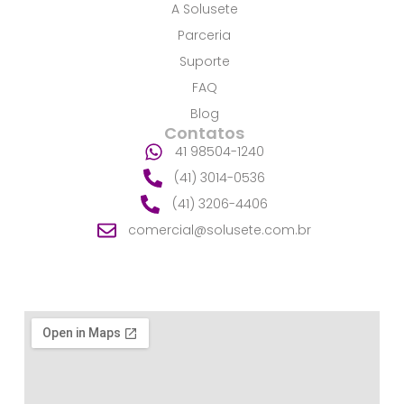
k
A Solusete
-
f
Parceria
Suporte
FAQ
Blog
Contatos
41 98504-1240
(41) 3014-0536
(41) 3206-4406
comercial@solusete.com.br