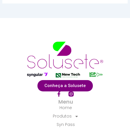
Conheça a Solusete
F
a
Menu
c
Home
e
b
Produtos
o
Syn Pass
o