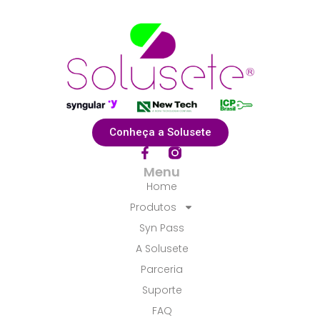
Conheça a Solusete
F
a
Menu
c
Home
e
b
Produtos
o
Syn Pass
o
k
A Solusete
-
f
Parceria
Suporte
FAQ