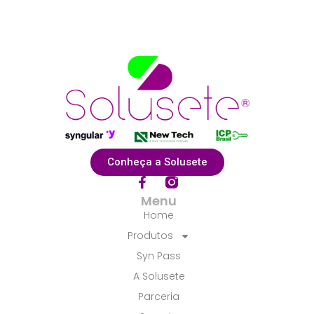
Conheça a Solusete
F
a
Menu
c
Home
e
b
Produtos
o
Syn Pass
o
k
A Solusete
-
f
Parceria