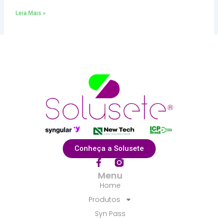
Leia Mais »
Conheça a Solusete
F
a
Menu
c
Home
e
b
Produtos
o
Syn Pass
o