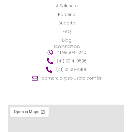
k
A Solusete
-
f
Parceria
Suporte
FAQ
Blog
Contatos
41 98504-1240
(41) 3014-0536
(41) 3206-4406
comercial@solusete.com.br