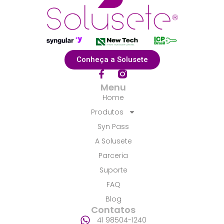
Conheça a Solusete
F
a
Menu
c
Home
e
b
Produtos
o
Syn Pass
o
k
A Solusete
-
f
Parceria
Suporte
FAQ
Blog
Contatos
41 98504-1240