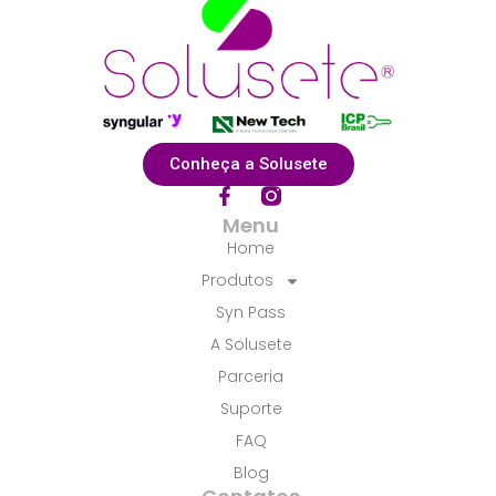
Conheça a Solusete
F
a
Menu
c
Home
e
b
Produtos
o
Syn Pass
o
k
A Solusete
-
f
Parceria
Suporte
FAQ
Blog