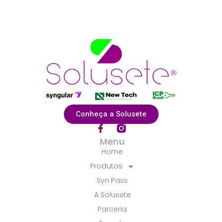
Conheça a Solusete
F
a
Menu
c
Home
e
b
Produtos
o
Syn Pass
o
k
A Solusete
-
f
Parceria